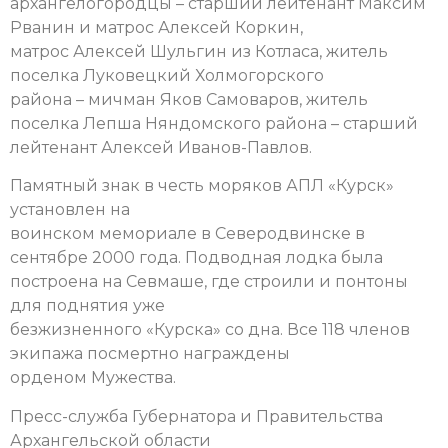
архангелогородцы – старший лейтенант Максим
Рванин и матрос Алексей Коркин,
матрос Алексей Шульгин из Котласа, житель
поселка Луковецкий Холмогорского
района – мичман Яков Самоваров, житель
поселка Лепша Няндомского района – старший
лейтенант Алексей Иванов-Павлов.
Памятный знак в честь моряков АПЛ «Курск»
установлен на
воинском мемориале в Северодвинске в
сентябре 2000 года. Подводная лодка была
построена на Севмаше, где строили и понтоны
для поднятия уже
безжизненного «Курска» со дна. Все 118 членов
экипажа посмертно награждены
орденом Мужества.
Пресс-служба Губернатора и Правительства
Архангельской области