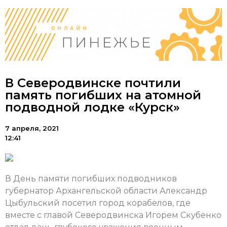
В Северодвинске почтили
память погибших на атомной
подводной лодке «Курск»
7 апреля, 2021
12:41
В День памяти погибших подводников
губернатор Архангельской области Александр
Цыбульский посетил город корабелов, где
вместе с главой Северодвинска Игорем Скубенко