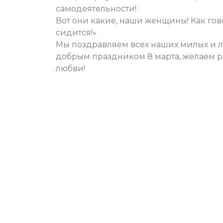
самодеятельности!
Вот они какие, наши женщины! Как гово
сидится!»
Мы поздравляем всех наших милых и 
добрым праздником 8 марта, желаем ра
любви!