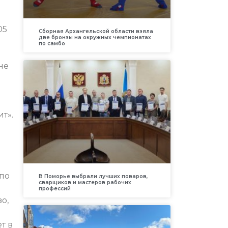
05
Сборная Архангельской области взяла
две бронзы на окружных чемпионатах
по самбо
не
т».
е
 по
В Поморье выбрали лучших поваров,
сварщиков и мастеров рабочих
профессий
о,
т в