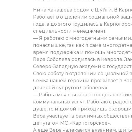
Нина Канашева родом с Шуйги. В Карпог
Работает в отделении социальной защ
года, а до этого трудилась в Карпогор
специальности менеджмент.
— Я работаю с многодетными семьями.
понаслышке, так как я сама многодетна
время поддержка и помощь многодетн
Вера Соболева родилась в Кевроле. За
Северо-Западную академию государст
Свою работу в отделении социальной з
Семья нашей героини проживает в Карп
дочерей супругов Соболевых.
— Работа моя связана с представлени
коммунальных услуг. Работаю с радост
душе, то и домой приходишь с хороши
Вера участвует в различных обществен
депутатом МО «Карпогорское».
А ещё Вера увлекается вязанием, шить