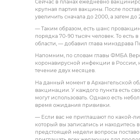
Сейчас в планах ежедневно вакциниров
крупная партия вакцины. После поста
увеличить сначала до 2000, а затем до 2
— Таким образом, есть шанс провакцин
порядка 70-90 тысяч человек. То есть 
области, — добавил глава минздрава 
Напомним, по словам главы ФМБА Веро
коронавирусной инфекции в России, н
течение двух месяцев.
На данный момент в Архангельской об
вакцинации. У каждого пункта есть св
могут использовать. Однако есть небо
время ожидания прививки.
— Если вас не приглашают по какой-л
который вы записались и находитеcь в
предстоящей недели вопросы поставок
приглашать всех желающих для прод