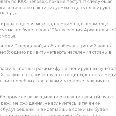
ать по 1000 человек, пока не поступит следующая
вки количество вакцинируемых в день планируют
,5-3 тыс.
ировать до мая месяца, по моим подсчетам, еще
в сумме это будет около 10% населения Архангельско
Поморья.
ники Скворцовой, чтобы избежать третьей волны
еобходимо привить четверть населения страны в
ласти в штатном режиме функционируют 65 пунктов
ой график по количеству доз вакцины, которые мед
льшие перебои с поставками, что может увеличить
ибо причине на вакцинацию в вакцинальный пункт, 
 режиме ожидания, не волнуйтесь, в течение
 будут решены, и в кратчайшие сроки мы будем
олжени вакцинации, — подытожил Александр