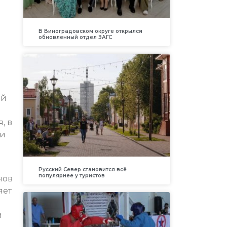
В Виноградовском округе открылся
обновленный отдел ЗАГС
ий
, в
ки
Русский Север становится всё
популярнее у туристов
нов
яет
й