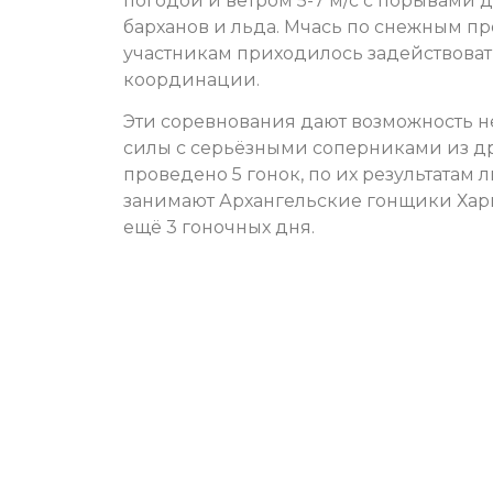
погодой и ветром 5-7 м/с с порывами до 
барханов и льда. Мчась по снежным п
участникам приходилось задействовать
координации.
Эти соревнования дают возможность не 
силы с серьёзными соперниками из др
проведено 5 гонок, по их результата
занимают Архангельские гонщики Хар
ещё 3 гоночных дня.