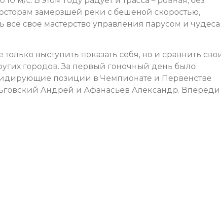
10 м/с. В этом году радует и трасса – ровная, без
росторам замерзшей реки с бешеной скоростью,
 всё своё мастерство управления парусом и чудеса
только выступить показать себя, но и сравнить сво
угих городов. За первый гоночный день было
м лидирующие позиции в Чемпионате и Первенстве
ьговский Андрей и Афанасьев Александр. Впереди