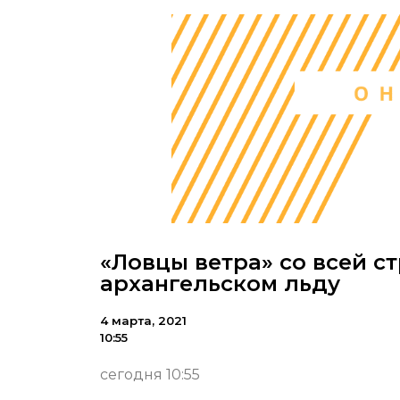
«Ловцы ветра» со всей 
архангельском льду
4 марта, 2021
10:55
сегодня 10:55