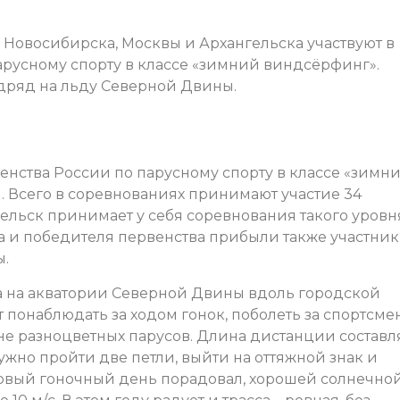
 Новосибирска, Москвы и Архангельска участвуют в
арусному спорту в классе «зимний виндсёрфинг».
дряд на льду Северной Двины.
енства России по парусному спорту в классе «зимн
. Всего в соревнованиях принимают участие 34
ельск принимает у себя соревнования такого уровня
на и победителя первенства прибыли также участни
ы.
 на акватории Северной Двины вдоль городской
онаблюдать за ходом гонок, поболеть за спортсме
не разноцветных парусов. Длина дистанции составл
ужно пройти две петли, выйти на оттяжной знак и
рвый гоночный день порадовал, хорошей солнечно