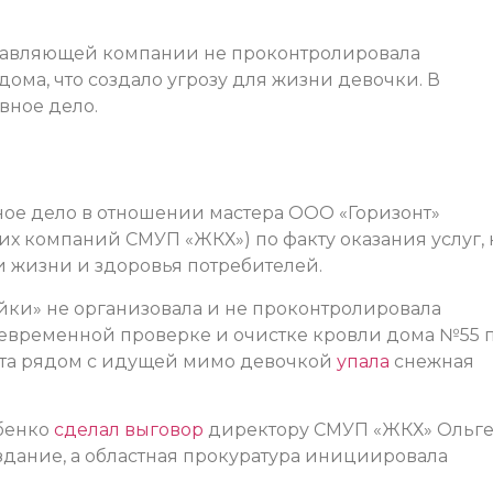
правляющей компании не проконтролировала
ома, что создало угрозу для жизни девочки. В
вное дело.
ное дело в отношении мастера ООО «Горизонт»
х компаний СМУП «ЖКХ») по факту оказания услуг, 
 жизни и здоровья потребителей.
йки» не организовала и не проконтролировала
временной проверке и очистке кровли дома №55 
арта рядом с идущей мимо девочкой
упала
снежная
убенко
сделал выговор
директору СМУП «ЖКХ» Ольг
здание, а областная прокуратура инициировала