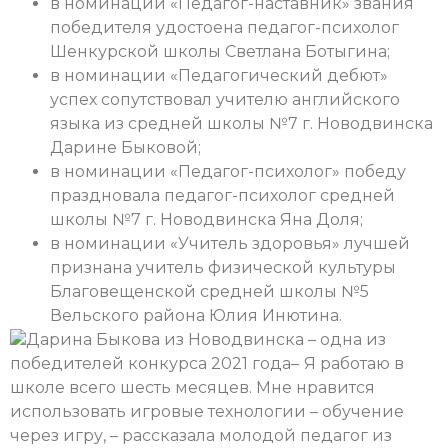
в номинации «Педагог-наставник» звания
победителя удостоена педагог-психолог
Шенкурской школы Светлана Ботыгина;
в номинации «Педагогический дебют»
успех сопутствовал учителю английского
языка из средней школы №7 г. Новодвинска
Дарине Быковой;
в номинации «Педагог-психолог» победу
праздновала педагог-психолог средней
школы №7 г. Новодвинска Яна Доля;
в номинации «Учитель здоровья» лучшей
признана учитель физической культуры
Благовещенской средней школы №5
Вельского района Юлия Инютина.
Дарина Быкова из Новодвинска – одна из
победителей конкурса 2021 года
–
Я работаю в
школе всего шесть месяцев. Мне нравится
использовать игровые технологии – обучение
через игру, – рассказала молодой педагог из