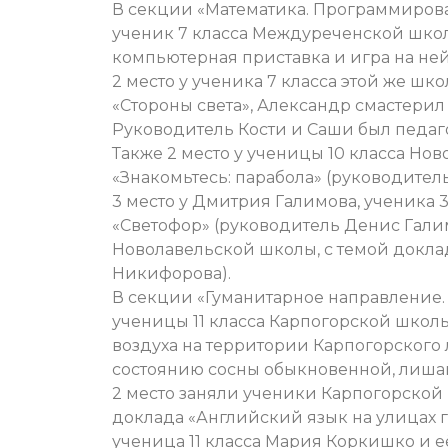
В секции «Математика. Программирова
ученик 7 класса Междуреченской школ
компьютерная приставка и игра на ней
2 место у ученика 7 класса этой же шк
«Стороны света», Александр смастери
Руководитель Кости и Саши был педаго
Также 2 место у ученицы 10 класса Н
«Знакомьтесь: парабола» (руководител
3 место у Дмитрия Галимова, ученика 
«Светофор» (руководитель Денис Гали
Новолавельской школы, с темой докл
Никифорова).
В секции «Гуманитарное направление. 
ученицы 11 класса Карпогорской школ
воздуха на территории Карпогорского 
состоянию сосны обыкновенной, лишай
2 место заняли ученики Карпогорской
доклада «Английский язык на улицах 
ученица 11 класса Мария Коркишко и е