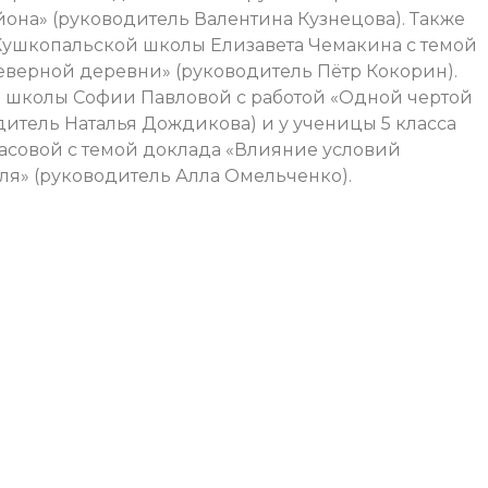
она» (руководитель Валентина Кузнецова). Также
 Кушкопальской школы Елизавета Чемакина с темой
верной деревни» (руководитель Пётр Кокорин).
ой школы Софии Павловой с работой «Одной чертой
одитель Наталья Дождикова) и у ученицы 5 класса
совой с темой доклада «Влияние условий
я» (руководитель Алла Омельченко).