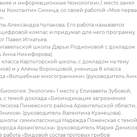
ние и информационные технологии»,1 место занял
ы Константин Синица, со своей работой «Моя перва
».
олы Александра Чупакова. Его работа называется
л цифровой компас и придумал для него программу.
г Павел Игнатьев.
оволавельской школы Дарьи Родионовой с докладом
ь Анна Никифорова).
3 класса Карпогорской школы, с докладом на тему
мов) и у Алёны Воронцовой, ученицы 8 класса
ада «Волшебные многогранники» (руководитель Анн
Биология. Экология» 1 место у Елизаветы Зубовой,
ы, с темой доклада «Биоиндикация загрязнения
лесхоза Пинежского района Архангельской области,
ников» (руководитель Валентина Кузнецова).
 школы: семиклассница Надежда Поженская с темо
города Архангельска» (руководитель Мария Денисов
ё работа «Видовой состав трутовых грибов