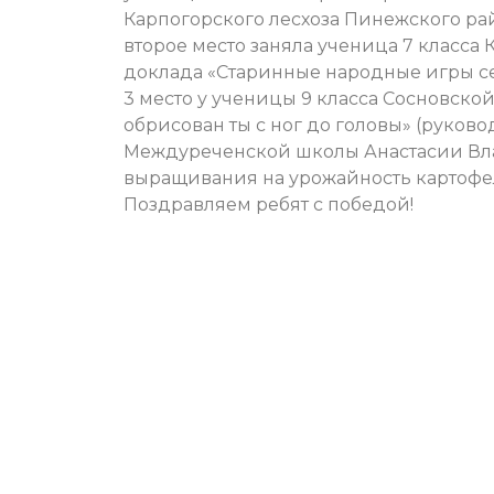
Карпогорского лесхоза Пинежского рай
второе место заняла ученица 7 класса
доклада «Старинные народные игры се
3 место у ученицы 9 класса Сосновск
обрисован ты с ног до головы» (руков
Междуреченской школы Анастасии Вла
выращивания на урожайность картофел
Поздравляем ребят с победой!