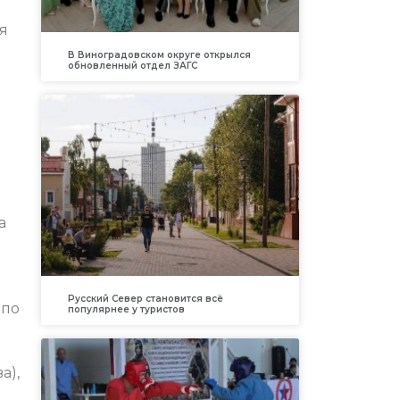
я
В Виноградовском округе открылся
обновленный отдел ЗАГС
а
Русский Север становится всё
 по
популярнее у туристов
й
а),