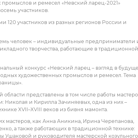
 промыслов и ремесел «Невский ларец-2021»
осемь участников.
ми 120 участников из разных регионов России и
осемь человек – индивидуальные предприниматели 
икладного творчества, работающие в традиционной
нальный конкурс «Невский ларец – взгляд в будущ
одных художественных промыслов и ремесел. Тема
границы».
й области представлены в том числе работы мастер
и:
Николая и Кирилла Зачиняевых, одна из них –
хнике XVII–XVIII веков из бивня мамонта.
их мастеров, как Анна Аникина, Ирина Черепанова,
нко, а также
работающих в традиционной технике:
ты Ушаковой и руководителя мастерской козульного