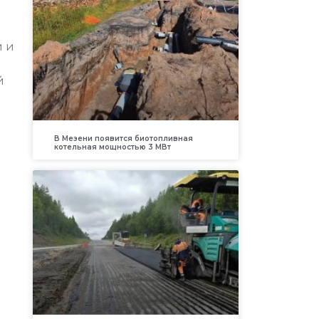
и и
й
В Мезени появится биотопливная
котельная мощностью 3 МВт