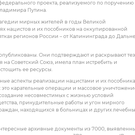
 федерального проекта, реализуемого по поручению
ладимира Путина.
рагедии мирных жителей в годы Великой
ях нацистов и их пособников на оккупированной
ятках регионов России – от Калининграда до Дальн
опубликованы. Они подтверждают и раскрывают те
ая на Советский Союз, имела план истребить и
стощить ее ресурсы.
чные аспекты реализации нацистами и их пособник
: это карательные операции и массовое уничтожени
 создание несовместимых с жизнью условий
детства, принудительные работы и угон мирного
раждан, находящихся в больницах и других лечебны
нтересные архивные документы из 7000, выявленны