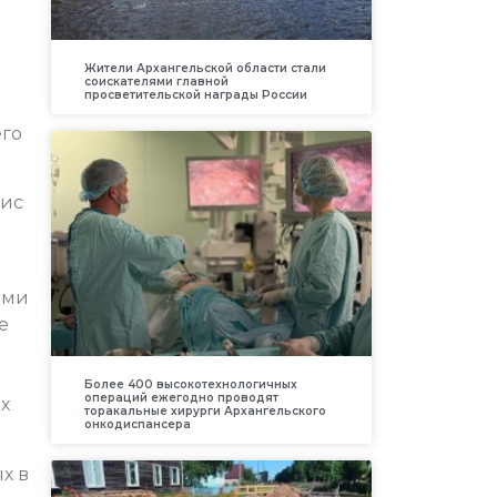
Жители Архангельской области стали
соискателями главной
просветительской награды России
его
зис
ами
е
Более 400 высокотехнологичных
операций ежегодно проводят
х
торакальные хирурги Архангельского
онкодиспансера
х в