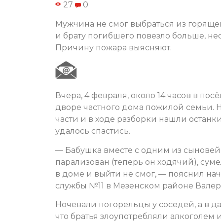
27
0
Мужчина не смог выбраться из горяще
и брату погибшего повезло больше, нес
Причину пожара выясняют.
Вчера, 4 февраля, около 14 часов в п
дворе частного дома пожилой семьи. 
части и в ходе разборки нашли останк
удалось спастись.
— Бабушка вместе с одним из сыновей
парализован (теперь он ходячий), суме
в доме и выйти не смог, — пояснил н
службы №11 в Мезенском районе Валер
Ночевали погорельцы у соседей, а в д
что братья злоупотребляли алкоголем 