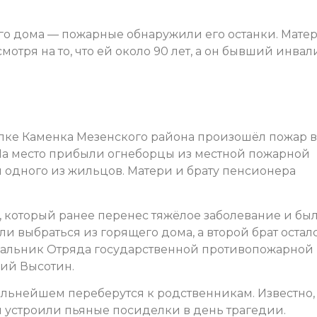
го дома — пожарные обнаружили его останки. Мате
мотря на то, что ей около 90 лет, а он бывший инвал
осёлке Каменка Мезенского района произошёл пожар 
На место прибыли огнеборцы из местной пожарной
и одного из жильцов. Матери и брату пенсионера
, который ранее перенес тяжёлое заболевание и бы
ли выбраться из горящего дома, а второй брат остал
ачальник Отряда государственной противопожарной
ий Высотин.
альнейшем переберутся к родственникам. Известно,
и устроили пьяные посиделки в день трагедии.