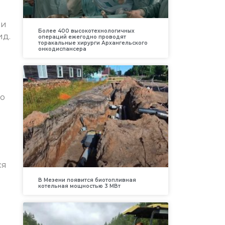
ри
Более 400 высокотехнологичных
ид.
операций ежегодно проводят
торакальные хирурги Архангельского
онкодиспансера
во
л
ся
В Мезени появится биотопливная
котельная мощностью 3 МВт