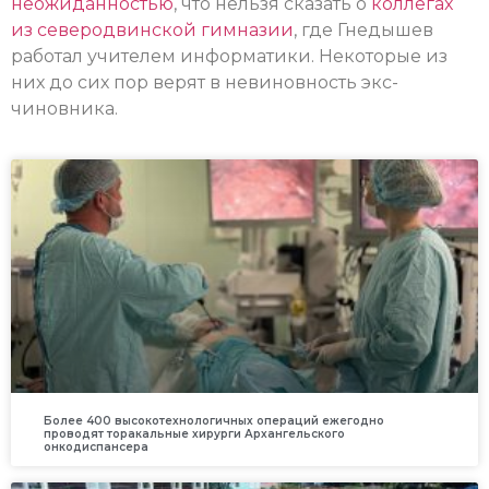
неожиданностью
, что нельзя сказать о
коллегах
из северодвинской гимназии
, где Гнедышев
работал учителем информатики. Некоторые из
них до сих пор верят в невиновность экс-
чиновника.
Более 400 высокотехнологичных операций ежегодно
проводят торакальные хирурги Архангельского
онкодиспансера