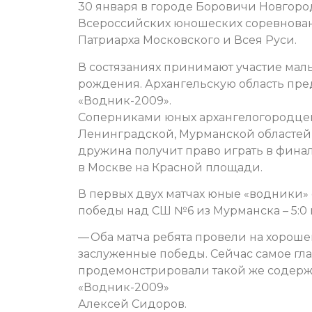
30 января в городе Боровичи Новгоро
Всероссийских юношеских соревнован
Патриарха Московского и Всея Руси.
В состязаниях принимают участие мал
рождения. Архангельскую область пр
«Водник-2009».
Соперниками юных архангелогородцев
Ленинградской, Мурманской областей
дружина получит право играть в фина
в Москве на Красной площади.
В первых двух матчах юные «водники
победы над СШ №6 из Мурманска – 5:0 и
— Оба матча ребята провели на хорош
заслуженные победы. Сейчас самое гла
продемонстрировали такой же содержа
«Водник-2009»
Алексей Сидоров.