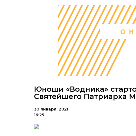
Юноши «Водника» старто
Святейшего Патриарха М
30 января, 2021
16:25