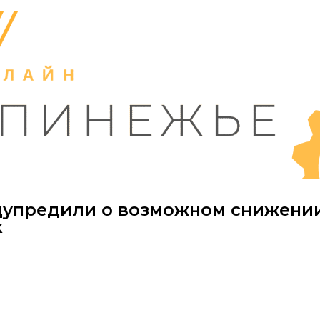
дупредили о возможном снижени
х